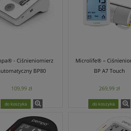
pa® - Ciśnieniomierz
Microlife® – Ciśnienio
automatyczny BP80
BP A7 Touch
109,99 zł
269,99 zł
do koszyka
do koszyka