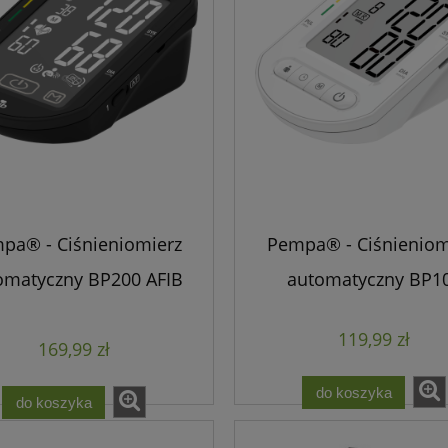
pa® - Ciśnieniomierz
Pempa® - Ciśnieniom
omatyczny BP200 AFIB
automatyczny BP1
Touch
119,99 zł
169,99 zł
do koszyka
do koszyka
a - Podkolanówki
Veera Silver - Opaska na Kol
lakowe - Otwarte Palce