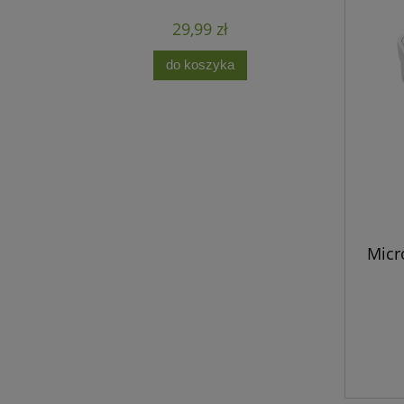
29,99 zł
do koszyka
Micr