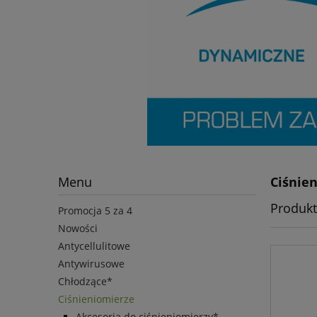
Menu
Ciśnie
Produkt
Promocja 5 za 4
Nowości
Antycellulitowe
Antywirusowe
Chłodzące*
Ciśnieniomierze
Akcesoria do ciśnieniomierzy*