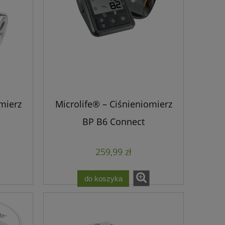
mierz
Microlife® – Ciśnieniomierz
BP B6 Connect
259,99 zł
do koszyka