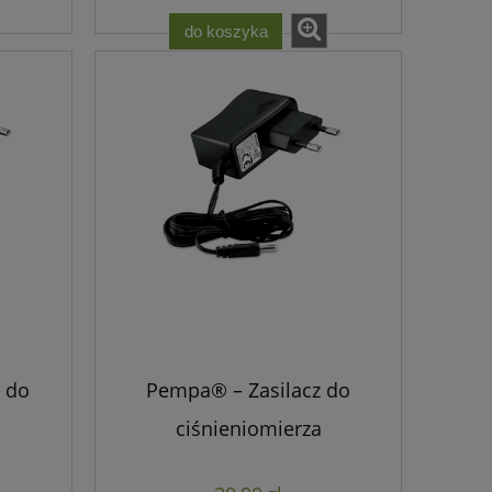
do koszyka
z do
Pempa® – Zasilacz do
ciśnieniomierza