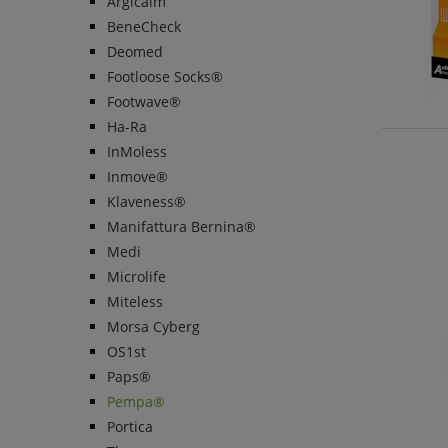
Argicalm
BeneCheck
Deomed
Footloose Socks®
Footwave®
Ha-Ra
InMoless
Inmove®
Klaveness®
Manifattura Bernina®
Medi
Microlife
Miteless
Morsa Cyberg
OS1st
Paps®
Pempa®
Portica