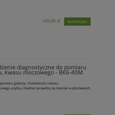
149,99 zł
do koszyka
zenie diagnostyczne do pomiaru
olu, kwasu moczowego - BK6-40M
pomiaru glukozy, cholesterolu i kwasu
wego użytku, idealnie sprawdza się również w placówkach