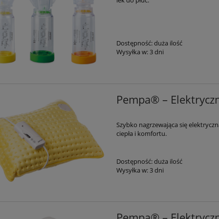
lek do płuc.
a - Podkolanówki
Veera Silver - Opaska na Kol
lakowe - Otwarte Palce
Dostępność:
duża ilość
39,99 zł
89,99 zł
Wysyłka w:
3 dni
do koszyka
do koszyka
Pempa® – Elektrycz
Szybko nagrzewająca się elektrycz
ciepła i komfortu.
Dostępność:
duża ilość
Wysyłka w:
3 dni
Pempa® – Elektrycz