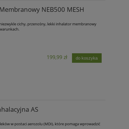
r Membranowy NEB500 MESH
iezwykle cichy, przenośny, lekki inhalator membranowy
h warunkach.
199,99 zł
do koszyka
halacyjna AS
 leków w postaci aerozolu (MDI), które pomaga wprowadzić