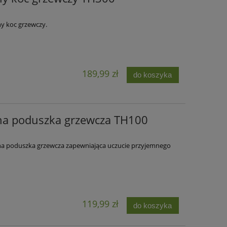
ny koc grzewczy.
189,99 zł
do koszyka
na poduszka grzewcza TH100
zna poduszka grzewcza zapewniająca uczucie przyjemnego
119,99 zł
do koszyka